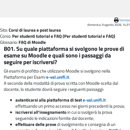
Vai al contenuto principale
Stampa
domenica, 9 agosto 2026, 14:31
Sito:
Corsi di laurea e post laurea
Corso:
Per studenti tutorial e FAQ (Per studenti tutorial e FAQ)
Glossario:
FAQ di Moodle
B01. Su quale piattaforma si svolgono le prove di
esame su Moodle e quali sono i passaggi da
seguire per iscriversi?
Gli esami di profitto che utilizzano Moodle si svolgono nella
Piattaforma per Esami
e-val.unifi.it
.
A seconda della modalità di prova scritta con Moodle scelta dal
docente, lo studente dovrà seguire i seguenti passaggi:
autenticarsi alla piattaforma di test
e-val.unifi.it
effettuando un primo accesso nei giorni precedenti la prova;
iscriversi all'insegnamento
in cui si svolgerà la prova
seguendo le indicazioni fornite dal docente;
effettuare delle prove
di svolgimento e consegna di un