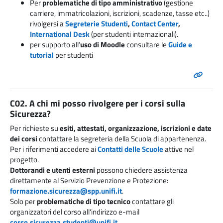
Per
problematiche di tipo amministrativo
(gestione
carriere, immatricolazioni, iscrizioni, scadenze, tasse etc..)
rivolgersi a
Segreterie Studenti
,
Contact Center
,
International Desk
(per studenti internazionali).
per supporto all’
uso di Moodle
consultare le
Guide e
tutorial
per studenti
C02. A chi mi posso rivolgere per i corsi sulla
Sicurezza?
Per richieste su
esiti, attestati, organizzazione, iscrizioni e date
dei corsi
contattare la segreteria della Scuola di appartenenza.
Per i riferimenti accedere ai
Contatti delle Scuole
attive nel
progetto.
Dottorandi e utenti esterni
possono chiedere assistenza
direttamente al Servizio Prevenzione e Protezione:
formazione.sicurezza@spp.unifi.it
.
Solo per
problematiche di tipo tecnico
contattare gli
organizzatori del corso all'indirizzo e-mail
corso.sicurezza.studenti@unifi.it
.