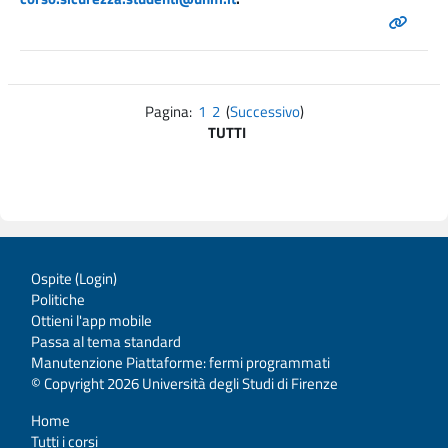
Pagina:
1
2
(
Successivo
)
TUTTI
Ospite (
Login
)
Politiche
Ottieni l'app mobile
Passa al tema standard
Manutenzione Piattaforme: fermi programmati
© Copyright 2026 Università degli Studi di Firenze
Home
Tutti i corsi