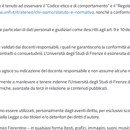
e è tenuto ad osservare il "Codice etico e di comportamento" e il "Regolame
w.unifi.it/it/ateneo/chi-siamo/statuto-e-normativa
, nonché a conforma
e particolari di dati personali e giudiziari come descritti agli art. 9 e 1
lidati dai docenti responsabili, i quali ne garantiscono la conformità alle 
da contratti o consuetudini). L'Università degli Studi di Firenze è esonerata 
rma agisce su indicazione del docente responsabile e non assume alcuna r
ente a manlevare e tenere indenne l'Università degli Studi di Firenze da
miche, avanzate da terzi in relazione ai contenuti pubblicati.
ono essere utilizzati, personalmente dagli aventi diritto, per esclusivo s
a Legge o dai titolari e/o detentori dei diritti d'autore.
eo Fiorentino – in qualsiasi forma (testi, grafici, immagini, suoni, musiche