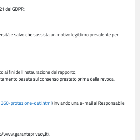
e 21 del GDPR:
ersità e salvo che sussista un motivo legittimo prevalente per
 ai fini dell'instaurazione del rapporto;
trattamento basata sul consenso prestato prima della revoca.
11360-protezione-dati.html
) inviando una e-mail al Responsabile
p://www.garanteprivacy.it).