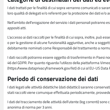
I dati trattati per le finalità di cui sopra verranno comunicati o sar
loro qualità di delegati e/o referenti per la protezione dei dati e/o
Nell'ambito dell'erogazione del servizio i dati personali potranno esse
appositi atti.
L'accesso ai dati raccolti per le finalità di cui sopra, inoltre, pu
o per la gestione di alcune funzionalità aggiuntive, anche a soggetti
debitamente nominati come Responsabili del trattamento a norma d
I dati raccolti potranno essere oggetto di trasferimento in Paesi no
46 del GDPR. Per quanto riguarda l'utilizzo della piattaforma Vimeo 
(https://www.dataprivacyframework.gov/list) di cui al EU-US Dat
Periodo di conservazione dei dati
I dati legati alle attività didattiche (dati didattici) saranno conserv
stati raccolti viene comunque effettuata periodicamente, provvede
I dati del tracciamento delle attività dell'utente (log correnti) son
anonima di norma per 3 anni.