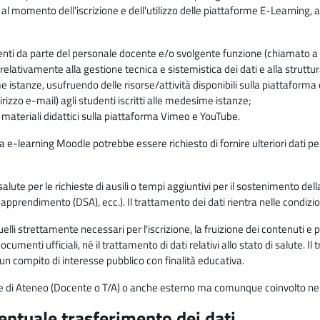
 al momento dell'iscrizione e dell'utilizzo delle piattaforme E-Learning, a
enti da parte del personale docente e/o svolgente funzione (chiamato a c
lativamente alla gestione tecnica e sistemistica dei dati e alla struttu
me istanze, usufruendo delle risorse/attività disponibili sulla piattaform
rizzo e-mail) agli studenti iscritti alle medesime istanze;
i materiali didattici sulla piattaforma Vimeo e YouTube.
rma e-learning Moodle potrebbe essere richiesto di fornire ulteriori dati per
alute per le richieste di ausili o tempi aggiuntivi per il sostenimento del
di apprendimento (DSA), ecc.). Il trattamento dei dati rientra nelle condizioni 
elli strettamente necessari per l'iscrizione, la fruizione dei contenuti e 
documenti ufficiali, né il trattamento di dati relativi allo stato di salute
di un compito di interesse pubblico con finalità educativa.
onale di Ateneo (Docente o T/A) o anche esterno ma comunque coinvolto nel
ventuale trasferimento dei dati