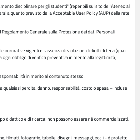
nto disciplinare per gli studenti" (reperibili sul sito dell'Ateneo al
rsi a quanto previsto dalla Acceptable User Policy (AUP) della rete
0 del Regolamento Generale sulla Protezione dei dati Personali
normative vigenti e l'assenza di violazioni di diritti di terzi (quali
da ogni obbligo di verifica preventiva in merito alla legittimità,
esponsabilità in merito al contenuto stesso.
 qualsiasi perdita, danno, responsabilità, costo o spesa – incluse
copo didattico e di ricerca; non possono essere né commercializzati,
, filmati, fotografie, tabelle, disegni, messaggi, ecc.) - è protetto