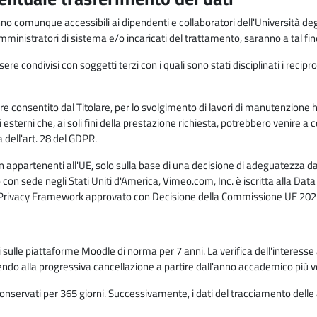
anno comunque accessibili ai dipendenti e collaboratori dell'Università deg
 amministratori di sistema e/o incaricati del trattamento, saranno a tal fi
re condivisi con soggetti terzi con i quali sono stati disciplinati i recipro
ò essere consentito dal Titolare, per lo svolgimento di lavori di manutenz
 esterni che, ai soli fini della prestazione richiesta, potrebbero venire a
ell'art. 28 del GDPR.
n appartenenti all'UE, solo sulla base di una decisione di adeguatezza da 
con sede negli Stati Uniti d'America, Vimeo.com, Inc. è iscritta alla Da
a Privacy Framework approvato con Decisione della Commissione UE 2023
ati sulle piattaforme Moodle di norma per 7 anni. La verifica dell'interesse 
ndo alla progressiva cancellazione a partire dall'anno accademico più v
o conservati per 365 giorni. Successivamente, i dati del tracciamento delle