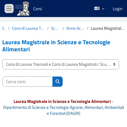
Vai al contenuto principale
Corsi
Login
Pannello laterale
Corsi
Corsi di Laurea Triennali e Corsi di Laurea Magistrali
Scuola di Agraria
Anno Accademico 2022-2023
Laurea Magistrale in Scienze e Tecnologie Alimentari
Laurea Magistrale in Scienze e Tecnologie
Alimentari
Categorie di corso
Cerca corsi
Cerca corsi
Laurea Magistrale in Scienze e Tecnologie Alimentari
-
Dipartimento di Scienze e Tecnologie Agrarie, Alimentari, Ambientali
e Forestali (DAGRI)