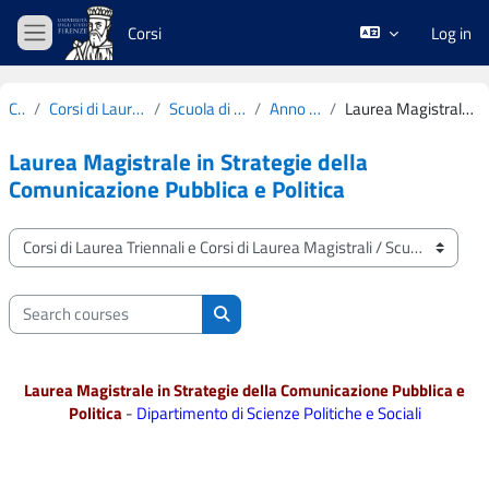
Skip to main content
Corsi
Log in
Side panel
Courses
Corsi di Laurea Triennali e Corsi di Laurea Magistrali
Scuola di Scienze Politiche "Cesare Alfieri"
Anno Accademico 2021-2022
Laurea Magistrale in Strategie della Comunicazione Pubblica e Politica
Laurea Magistrale in Strategie della
Comunicazione Pubblica e Politica
Course categories
Search courses
Search courses
Laurea Magistrale in Strategie della Comunicazione Pubblica e
Politica
-
Dipartimento di Scienze Politiche e Sociali