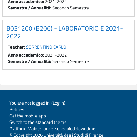
Anno accademico
:
2021-2022
Semestre / Annualità
:
Secondo Semestre
B031200 (B206) - LABORATORIO E 2021-
2022
Teacher:
SORRENTINO CARLO
Anno accademico
:
2021-2022
Semestre / Annualità
:
Secondo Semestre
You are not logged in. (
Log in
)
Policies
Get the mobile app
Switch to the standard theme
Platform Maintenance: scheduled downtime
© Copyright 2026 Università degli Studi di Firenze