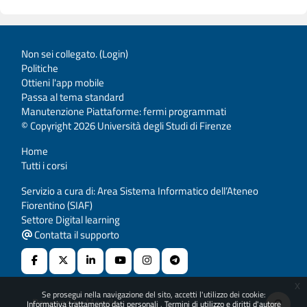
Non sei collegato. (
Login
)
Politiche
Ottieni l'app mobile
Passa al tema standard
Manutenzione Piattaforme: fermi programmati
© Copyright 2026 Università degli Studi di Firenze
Home
Tutti i corsi
Servizio a cura di: Area Sistema Informatico dell’Ateneo
Fiorentino (SIAF)
Settore Digital learning
Contatta il supporto
x
Se prosegui nella navigazione del sito, accetti l'utilizzo dei cookie:
Powered by
Moodle
Informativa trattamento dati personali
Termini di utilizzo e diritti d'autore