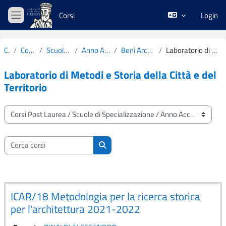
Vai al contenuto principale
Corsi
Login
Pannello laterale
Corsi
Corsi Post Laurea
Scuole di Specializzazione
Anno Accademico 2021-2022
Beni Architettonici e del Paesaggio
Laboratorio di Metodi e Storia della Città e del Territorio
Laboratorio di Metodi e Storia della Città e del
Territorio
Categorie di corso
Cerca corsi
Cerca corsi
ICAR/18 Metodologia per la ricerca storica
per l'architettura 2021-2022