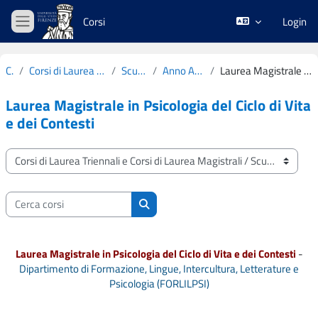
Vai al contenuto principale
Corsi
Login
Pannello laterale
Corsi
Corsi di Laurea Triennali e Corsi di Laurea Magistrali
Scuola di Psicologia
Anno Accademico 2022-2023
Laurea Magistrale in Psicologia del Ciclo di Vita e dei Contesti
Laurea Magistrale in Psicologia del Ciclo di Vita
e dei Contesti
Categorie di corso
Cerca corsi
Cerca corsi
Laurea Magistrale in Psicologia del Ciclo di Vita e dei Contesti
-
Dipartimento di Formazione, Lingue, Intercultura, Letterature e
Psicologia (FORLILPSI)