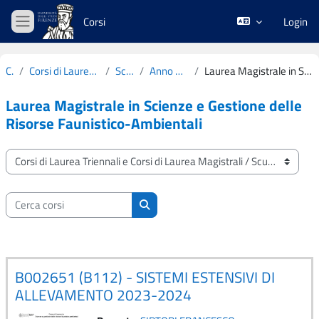
Vai al contenuto principale
Corsi
Login
Pannello laterale
Corsi
Corsi di Laurea Triennali e Corsi di Laurea Magistrali
Scuola di Agraria
Anno Accademico 2023-2024
Laurea Magistrale in Scienze e Gestione delle Risorse Faunistico-Ambientali
Laurea Magistrale in Scienze e Gestione delle
Risorse Faunistico-Ambientali
Categorie di corso
Cerca corsi
Cerca corsi
B002651 (B112) - SISTEMI ESTENSIVI DI
ALLEVAMENTO 2023-2024