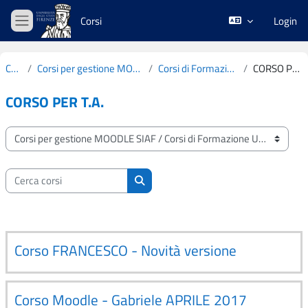
Vai al contenuto principale
Corsi
Login
Pannello laterale
Corsi
Corsi per gestione MOODLE SIAF
Corsi di Formazione Unifi
CORSO PER T.A.
CORSO PER T.A.
Categorie di corso
Cerca corsi
Cerca corsi
Corso FRANCESCO - Novità versione
Corso Moodle - Gabriele APRILE 2017