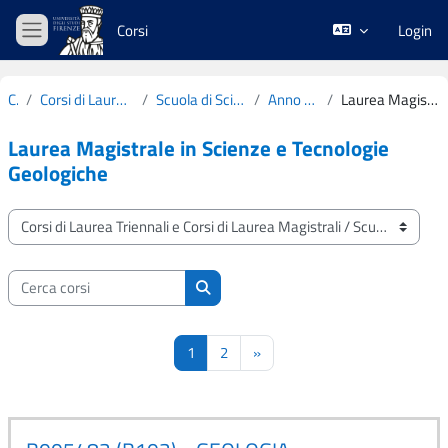
Vai al contenuto principale
Corsi
Login
Pannello laterale
Corsi
Corsi di Laurea Triennali e Corsi di Laurea Magistrali
Scuola di Scienze Matematiche, Fisiche e Naturali
Anno Accademico 2023-2024
Laurea Magistrale in Scienze e Tecnologie Geologiche
Laurea Magistrale in Scienze e Tecnologie
Geologiche
Categorie di corso
Cerca corsi
Cerca corsi
Pagina 1
Pagina 2
Pagina successiva
1
2
»