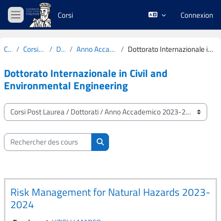
Passer au contenu principal
Corsi
Connexion
Panneau latéral
Cours
Corsi Post Laurea
Dottorati
Anno Accademico 2023-2024
Dottorato Internazionale in Civil and Environmental Engineering
Dottorato Internazionale in Civil and
Environmental Engineering
Catégories de cours
Rechercher des cours
Rechercher des cours
Risk Management for Natural Hazards 2023-
2024