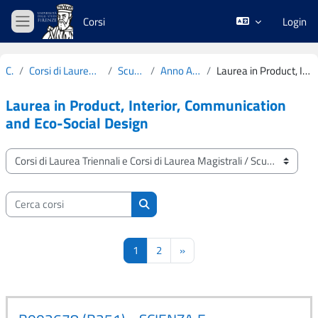
Vai al contenuto principale
Corsi
Login
Pannello laterale
Corsi
Corsi di Laurea Triennali e Corsi di Laurea Magistrali
Scuola di Architettura
Anno Accademico 2024-2025
Laurea in Product, Interior, Communication and Eco-Social Design
Laurea in Product, Interior, Communication
and Eco-Social Design
Categorie di corso
Cerca corsi
Cerca corsi
Pagina 1
Pagina 2
Pagina successiva
1
2
»