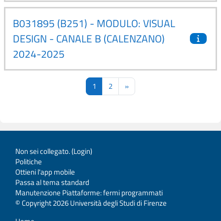
B031895 (B251) - MODULO: VISUAL
DESIGN - CANALE B (CALENZANO)
2024-2025
Pagina 1
Pagina 2
Pagina successiva
1
2
»
Non sei collegato. (
Login
)
Politiche
Ottieni l'app mobile
Passa al tema standard
Manutenzione Piattaforme: fermi programmati
© Copyright 2026 Università degli Studi di Firenze