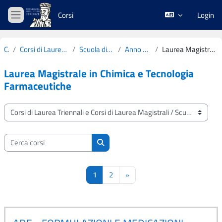
Vai al contenuto principale
Corsi
Login
Pannello laterale
Corsi
Corsi di Laurea Triennali e Corsi di Laurea Magistrali
Scuola di Scienze della Salute Umana
Anno Accademico 2024-2025
Laurea Magistrale in Chimica e Tecnologia Farmaceutiche
Laurea Magistrale in Chimica e Tecnologia
Farmaceutiche
Categorie di corso
Cerca corsi
Cerca corsi
Pagina 1
Pagina 2
Pagina successiva
1
2
»