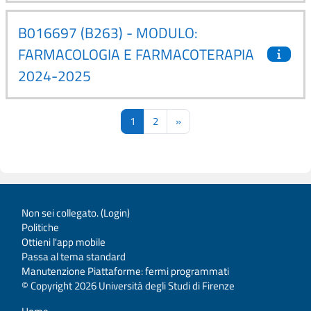
B016697 (B263) - MODULO:
FARMACOLOGIA E FARMACOTERAPIA
2024-2025
Pagina 1
Pagina 2
Pagina successiva
1
2
»
Non sei collegato. (
Login
)
Politiche
Ottieni l'app mobile
Passa al tema standard
Manutenzione Piattaforme: fermi programmati
© Copyright 2026 Università degli Studi di Firenze