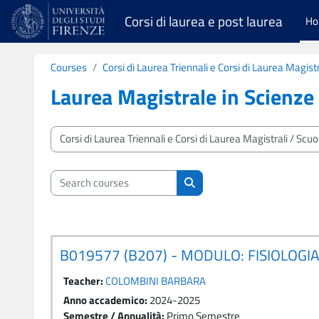
Skip to main content
Corsi di laurea e post laurea
H
Courses
Corsi di Laurea Triennali e Corsi di Laurea Magistr
Laurea Magistrale in Scienze
Course categories
Search courses
Search courses
B019577 (B207) - MODULO: FISIOLOG
Teacher:
COLOMBINI BARBARA
Anno accademico
:
2024-2025
Semestre / Annualità
:
Primo Semestre