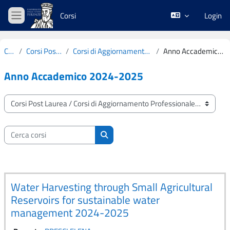
Vai al contenuto principale
Corsi
Login
Pannello laterale
Corsi
Corsi Post Laurea
Corsi di Aggiornamento Professionale
Anno Accademico 2024-2025
Anno Accademico 2024-2025
Categorie di corso
Cerca corsi
Cerca corsi
Water Harvesting through Small Agricultural
Reservoirs for sustainable water
management 2024-2025