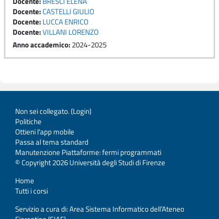
Docente:
BRESCI ELENA
Docente:
CASTELLI GIULIO
Docente:
LUCCA ENRICO
Docente:
VILLANI LORENZO
Anno accademico
:
2024-2025
Non sei collegato. (
Login
)
Politiche
Ottieni l'app mobile
Passa al tema standard
Manutenzione Piattaforme: fermi programmati
© Copyright 2026 Università degli Studi di Firenze
Home
Tutti i corsi
Servizio a cura di: Area Sistema Informatico dell’Ateneo