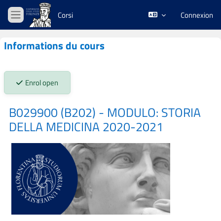
Passer au contenu principal
Corsi
Connexion
Panneau latéral
Informations du cours
Stato iscrizioni:
Enrol open
B029900 (B202) - MODULO: STORIA
DELLA MEDICINA 2020-2021