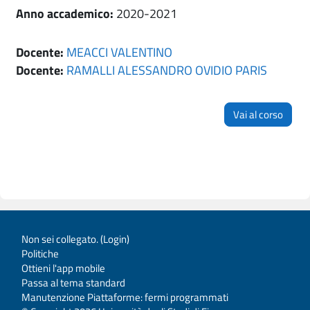
Anno accademico
:
2020-2021
Docente:
MEACCI VALENTINO
Docente:
RAMALLI ALESSANDRO OVIDIO PARIS
Vai al corso
Non sei collegato. (
Login
)
Politiche
Ottieni l'app mobile
Passa al tema standard
Manutenzione Piattaforme: fermi programmati