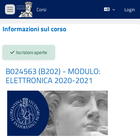
Vai al contenuto principale
Corsi
Login
Pannello laterale
Informazioni sul corso
Stato iscrizioni:
Iscrizioni aperte
B024563 (B202) - MODULO:
ELETTRONICA 2020-2021