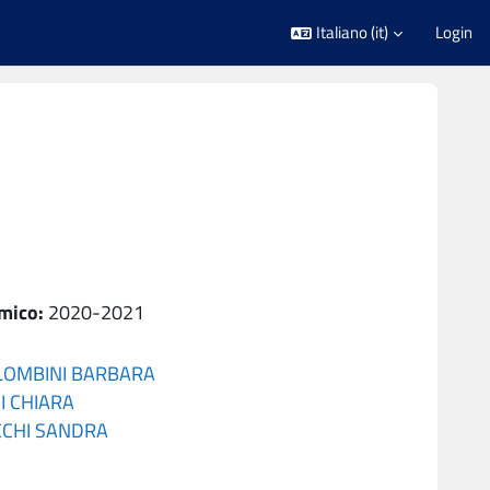
Italiano ‎(it)‎
Login
mico
:
2020-2021
LOMBINI BARBARA
I CHIARA
CCHI SANDRA