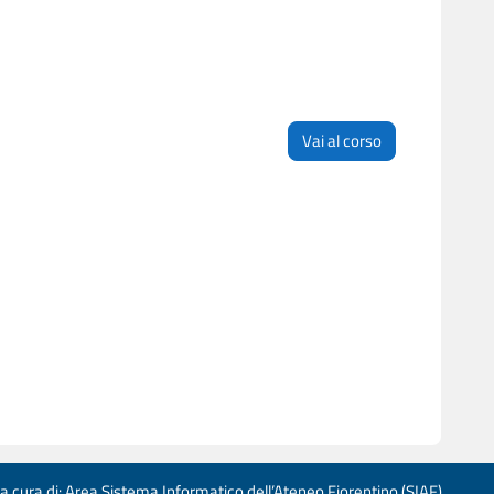
Vai al corso
 a cura di: Area Sistema Informatico dell’Ateneo Fiorentino (SIAF)