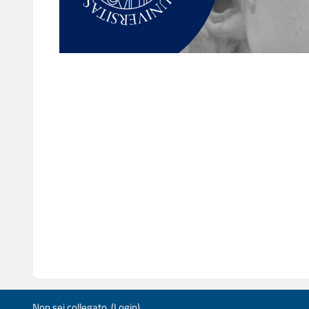
Non sei collegato. (
Login
)