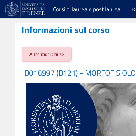
Vai al contenuto principale
Corsi di laurea e post laurea
H
Informazioni sul corso
Stato iscrizioni:
Iscrizioni chiuse
B016997 (B121) - MORFOFISIOLO