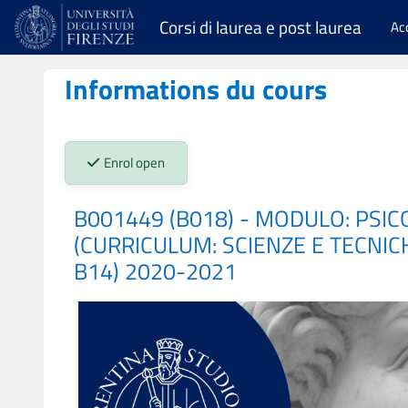
Passer au contenu principal
Corsi di laurea e post laurea
Ac
Informations du cours
Stato iscrizioni:
Enrol open
B001449 (B018) - MODULO: PSIC
(CURRICULUM: SCIENZE E TECNIC
B14) 2020-2021