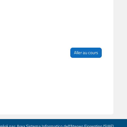
Aller au cours
 géré par: Area Sistema Informatico dell’Ateneo Fiorentino (SIAF)