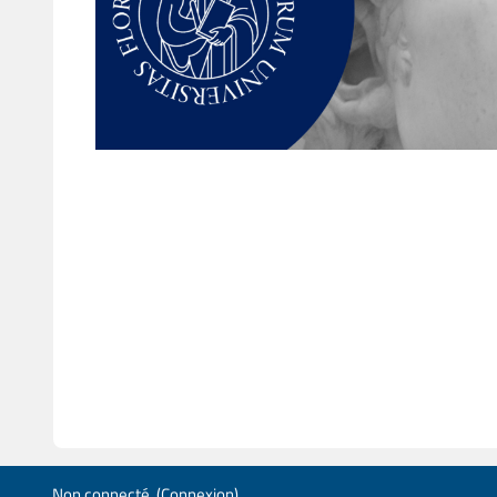
Non connecté. (
Connexion
)