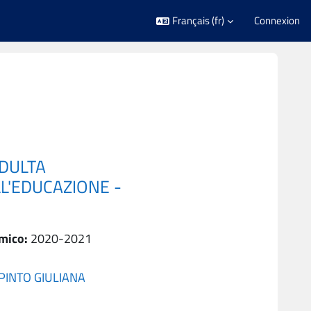
Français ‎(fr)‎
Connexion
ADULTA
LL'EDUCAZIONE -
mico
:
2020-2021
PINTO GIULIANA