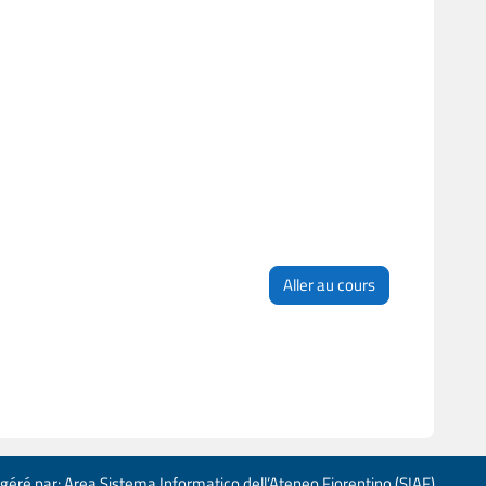
Aller au cours
 géré par: Area Sistema Informatico dell’Ateneo Fiorentino (SIAF)