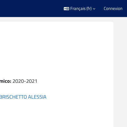
Français ‎(fr)‎
Connexion
mico
:
2020-2021
BRISCHETTO ALESSIA