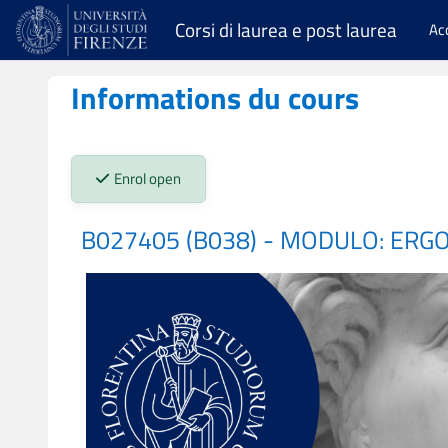
Passer au contenu principal
Corsi di laurea e post laurea
Ac
Informations du cours
Stato iscrizioni:
Enrol open
B027405 (B038) - MODULO: ERG