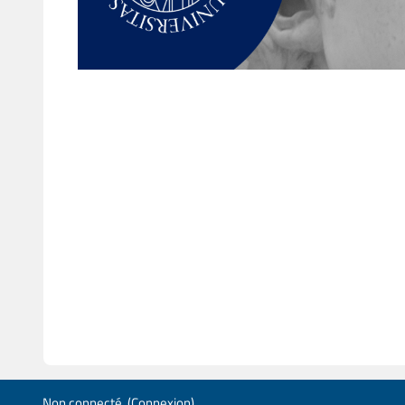
Non connecté. (
Connexion
)