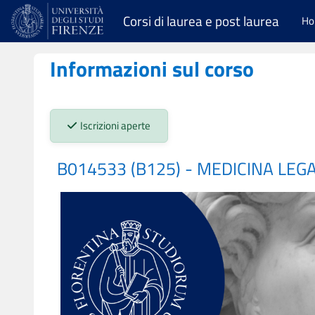
Vai al contenuto principale
Corsi di laurea e post laurea
H
Informazioni sul corso
Stato iscrizioni:
Iscrizioni aperte
B014533 (B125) - MEDICINA LEG