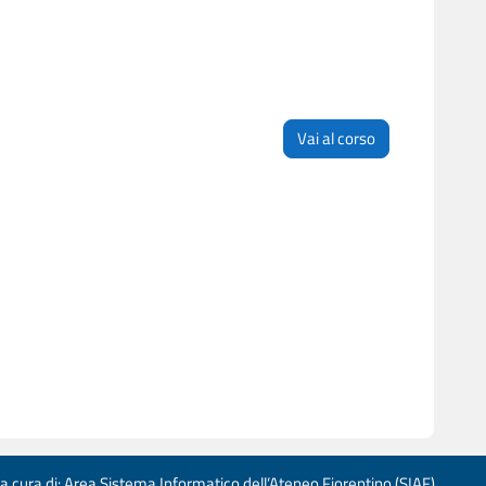
Vai al corso
 a cura di: Area Sistema Informatico dell’Ateneo Fiorentino (SIAF)