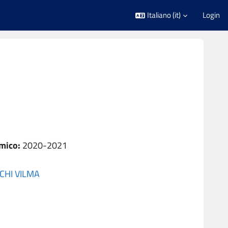
Italiano ‎(it)‎
Login
mico
:
2020-2021
CHI VILMA