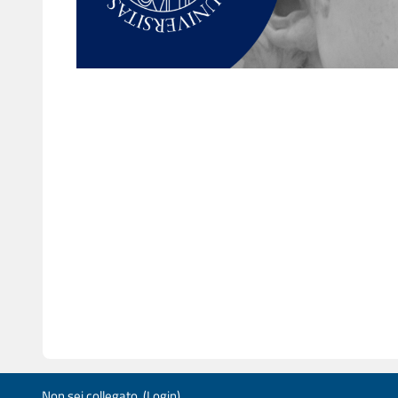
Non sei collegato. (
Login
)