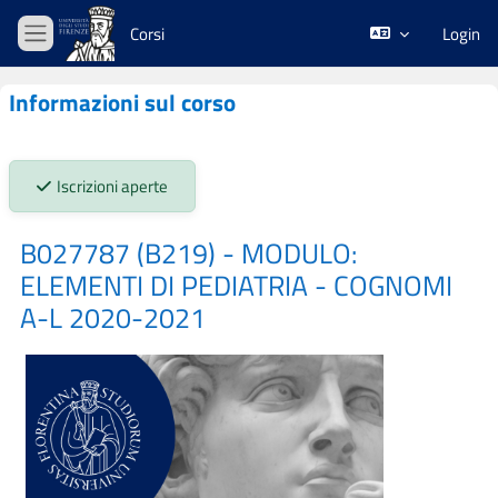
Vai al contenuto principale
Corsi
Login
Pannello laterale
Informazioni sul corso
Stato iscrizioni:
Iscrizioni aperte
B027787 (B219) - MODULO:
ELEMENTI DI PEDIATRIA - COGNOMI
A-L 2020-2021