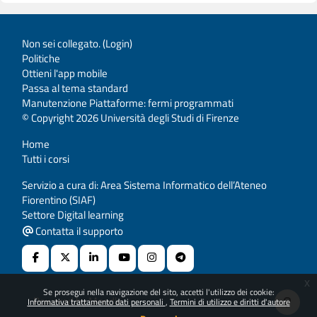
Non sei collegato. (
Login
)
Politiche
Ottieni l'app mobile
Passa al tema standard
Manutenzione Piattaforme: fermi programmati
© Copyright 2026 Università degli Studi di Firenze
Home
Tutti i corsi
Servizio a cura di: Area Sistema Informatico dell’Ateneo
Fiorentino (SIAF)
Settore Digital learning
Contatta il supporto
x
Se prosegui nella navigazione del sito, accetti l'utilizzo dei cookie:
Powered by
Moodle
Informativa trattamento dati personali
Termini di utilizzo e diritti d'autore