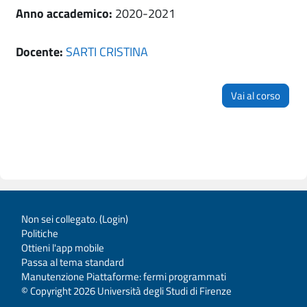
Anno accademico
:
2020-2021
Docente:
SARTI CRISTINA
Vai al corso
Non sei collegato. (
Login
)
Politiche
Ottieni l'app mobile
Passa al tema standard
Manutenzione Piattaforme: fermi programmati
© Copyright 2026 Università degli Studi di Firenze