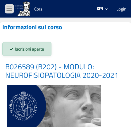
Vai al contenuto principale
Corsi
Login
Pannello laterale
Informazioni sul corso
Stato iscrizioni:
Iscrizioni aperte
B026589 (B202) - MODULO:
NEUROFISIOPATOLOGIA 2020-2021