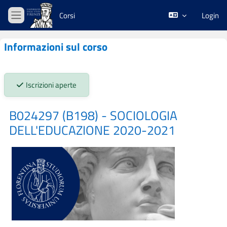
Vai al contenuto principale
Corsi
Login
Pannello laterale
Informazioni sul corso
Stato iscrizioni:
Iscrizioni aperte
B024297 (B198) - SOCIOLOGIA
DELL'EDUCAZIONE 2020-2021