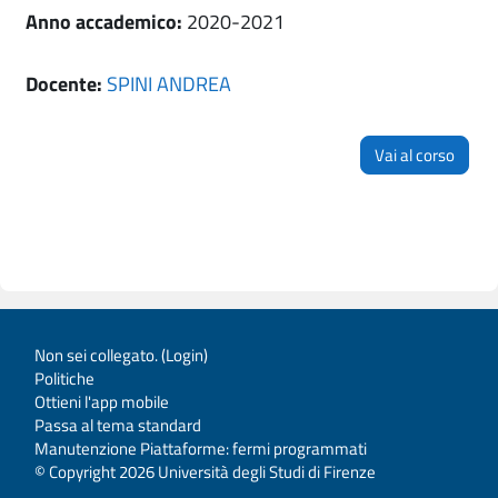
Anno accademico
:
2020-2021
Docente:
SPINI ANDREA
Vai al corso
Non sei collegato. (
Login
)
Politiche
Ottieni l'app mobile
Passa al tema standard
Manutenzione Piattaforme: fermi programmati
© Copyright 2026 Università degli Studi di Firenze