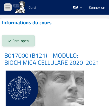
Passer au contenu principal
Corsi
Connexion
Panneau latéral
Informations du cours
Stato iscrizioni:
Enrol open
B017000 (B121) - MODULO:
BIOCHIMICA CELLULARE 2020-2021