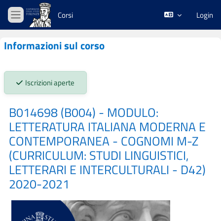
Vai al contenuto principale
Corsi
Login
Pannello laterale
Informazioni sul corso
Stato iscrizioni:
Iscrizioni aperte
B014698 (B004) - MODULO:
LETTERATURA ITALIANA MODERNA E
CONTEMPORANEA - COGNOMI M-Z
(CURRICULUM: STUDI LINGUISTICI,
LETTERARI E INTERCULTURALI - D42)
2020-2021