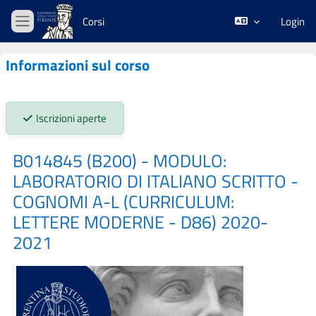
Vai al contenuto principale
Corsi
Login
Pannello laterale
Informazioni sul corso
Stato iscrizioni:
Iscrizioni aperte
B014845 (B200) - MODULO:
LABORATORIO DI ITALIANO SCRITTO -
COGNOMI A-L (CURRICULUM:
LETTERE MODERNE - D86) 2020-
2021