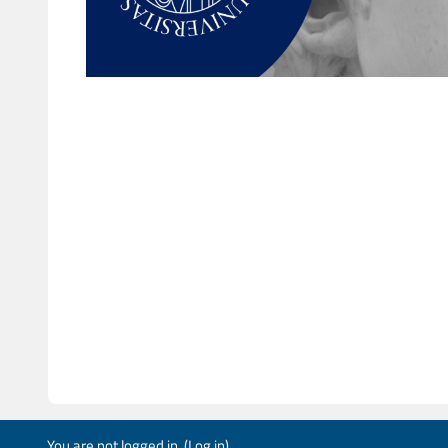
You are not logged in. (
Log in
)