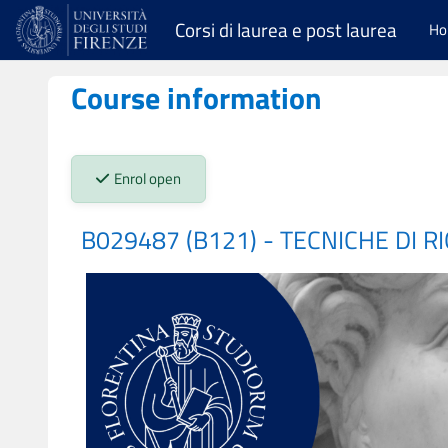
Skip to main content
Corsi di laurea e post laurea
H
Course information
Stato iscrizioni:
Enrol open
B029487 (B121) - TECNICHE DI 