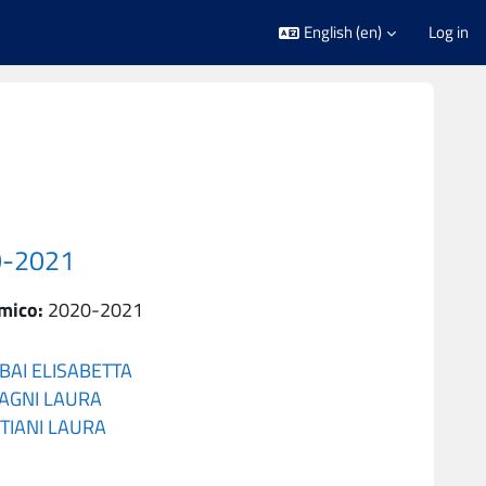
English ‎(en)‎
Log in
0-2021
mico
:
2020-2021
BAI ELISABETTA
AGNI LAURA
TIANI LAURA