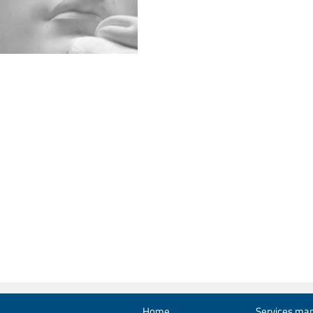
Home
Services man