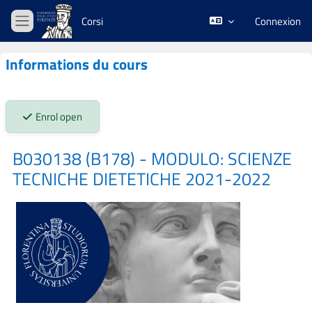
Passer au contenu principal
Corsi
Connexion
Panneau latéral
Informations du cours
Stato iscrizioni:
Enrol open
B030138 (B178) - MODULO: SCIENZE
TECNICHE DIETETICHE 2021-2022