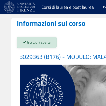
Vai al contenuto principale
Corsi di laurea e post laurea
H
Informazioni sul corso
Stato iscrizioni:
Iscrizioni aperte
B029363 (B176) - MODULO: MA