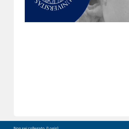
Non sei collegato. (
Login
)