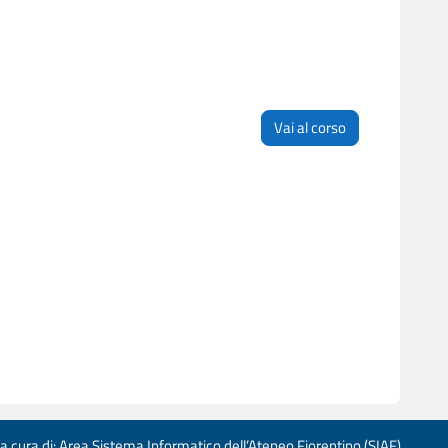
Vai al corso
 a cura di: Area Sistema Informatico dell’Ateneo Fiorentino (SIAF)