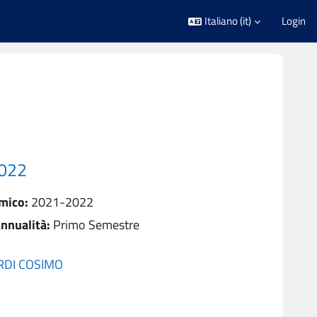
Italiano ‎(it)‎
Login
022
mico
:
2021-2022
nnualità
:
Primo Semestre
RDI COSIMO