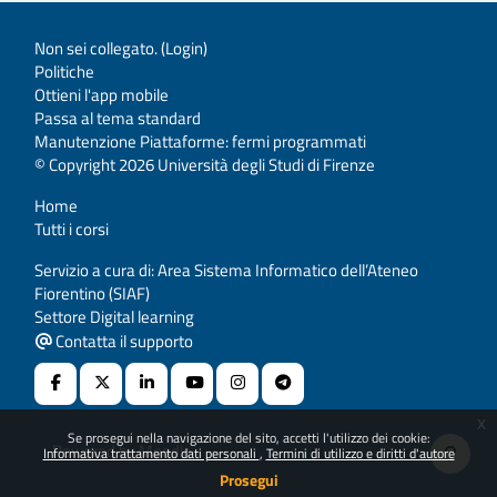
Non sei collegato. (
Login
)
Politiche
Ottieni l'app mobile
Passa al tema standard
Manutenzione Piattaforme: fermi programmati
© Copyright 2026 Università degli Studi di Firenze
Home
Tutti i corsi
Servizio a cura di: Area Sistema Informatico dell’Ateneo
Fiorentino (SIAF)
Settore Digital learning
Contatta il supporto
x
Se prosegui nella navigazione del sito, accetti l'utilizzo dei cookie:
Powered by
Moodle
Informativa trattamento dati personali
Termini di utilizzo e diritti d'autore
Prosegui