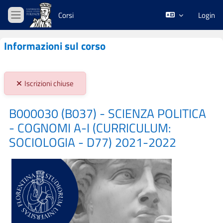
Vai al contenuto principale
Corsi
Login
Pannello laterale
Informazioni sul corso
Stato iscrizioni:
Iscrizioni chiuse
B000030 (B037) - SCIENZA POLITICA
- COGNOMI A-I (CURRICULUM:
SOCIOLOGIA - D77) 2021-2022