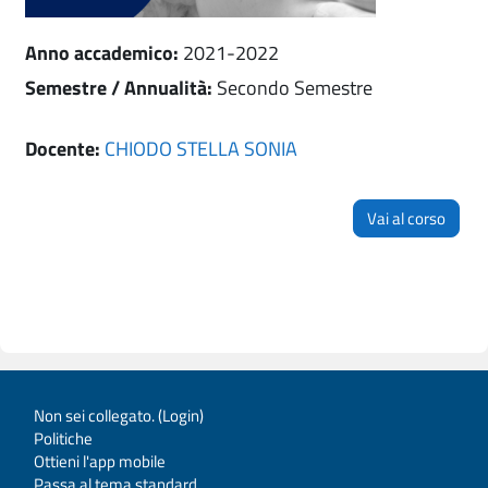
Anno accademico
:
2021-2022
Semestre / Annualità
:
Secondo Semestre
Docente:
CHIODO STELLA SONIA
Vai al corso
Non sei collegato. (
Login
)
Politiche
Ottieni l'app mobile
Passa al tema standard