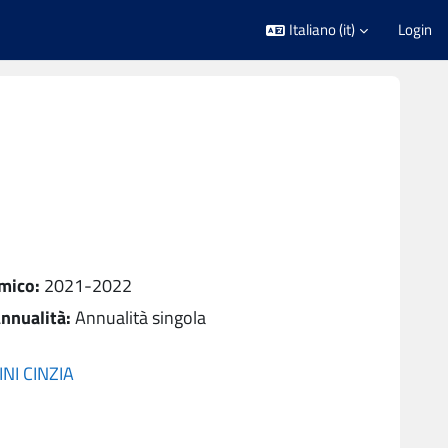
Italiano ‎(it)‎
Login
mico
:
2021-2022
nnualità
:
Annualità singola
INI CINZIA