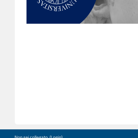
Non sei collegato. (
Login
)