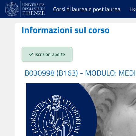
Vai al contenuto principale
Corsi di laurea e post laurea
H
Informazioni sul corso
Stato iscrizioni:
Iscrizioni aperte
B030998 (B163) - MODULO: MEDI