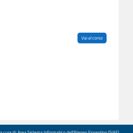
Vai al corso
 a cura di: Area Sistema Informatico dell’Ateneo Fiorentino (SIAF)