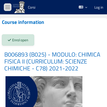
Skip to main content
Corsi
Log in
Side panel
Course information
Stato iscrizioni:
Enrol open
B006893 (B025) - MODULO: CHIMICA
FISICA II (CURRICULUM: SCIENZE
CHIMICHE - C78) 2021-2022