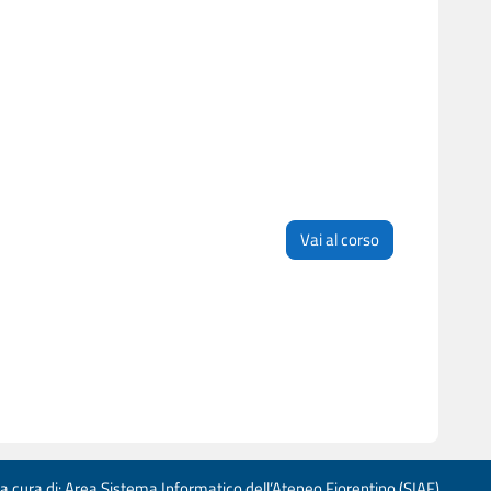
Vai al corso
 a cura di: Area Sistema Informatico dell’Ateneo Fiorentino (SIAF)