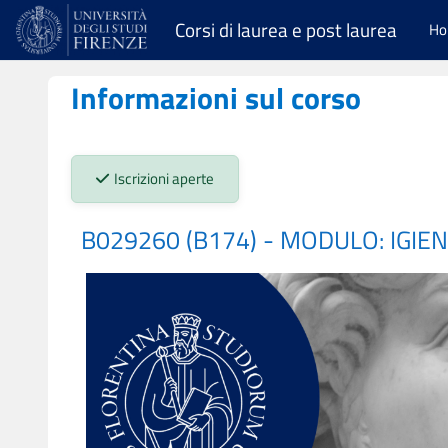
Vai al contenuto principale
Corsi di laurea e post laurea
H
Informazioni sul corso
Stato iscrizioni:
Iscrizioni aperte
B029260 (B174) - MODULO: IGIE