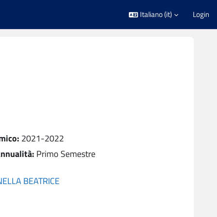
Italiano ‎(it)‎
Login
mico
:
2021-2022
nnualità
:
Primo Semestre
NELLA BEATRICE