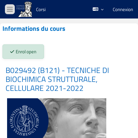
Passer au contenu principal
Corsi
Connexion
Panneau latéral
Informations du cours
Stato iscrizioni:
Enrol open
B029492 (B121) - TECNICHE DI
BIOCHIMICA STRUTTURALE,
CELLULARE 2021-2022