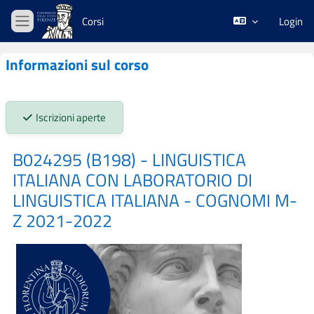
Vai al contenuto principale
Corsi
Login
Pannello laterale
Informazioni sul corso
Stato iscrizioni:
Iscrizioni aperte
B024295 (B198) - LINGUISTICA
ITALIANA CON LABORATORIO DI
LINGUISTICA ITALIANA - COGNOMI M-
Z 2021-2022