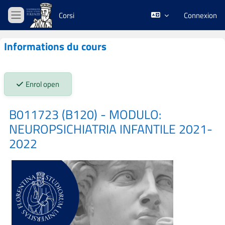
Passer au contenu principal
Corsi
Connexion
Panneau latéral
Informations du cours
Stato iscrizioni:
Enrol open
B011723 (B120) - MODULO:
NEUROPSICHIATRIA INFANTILE 2021-
2022