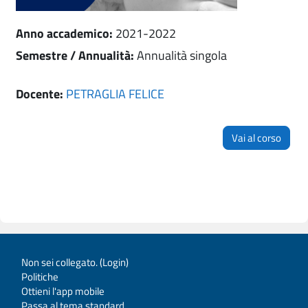
Anno accademico
:
2021-2022
Semestre / Annualità
:
Annualità singola
Docente:
PETRAGLIA FELICE
Vai al corso
Non sei collegato. (
Login
)
Politiche
Ottieni l'app mobile
Passa al tema standard