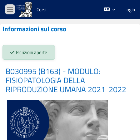
Vai al contenuto principale
Corsi
Login
Pannello laterale
Informazioni sul corso
Stato iscrizioni:
Iscrizioni aperte
B030995 (B163) - MODULO:
FISIOPATOLOGIA DELLA
RIPRODUZIONE UMANA 2021-2022