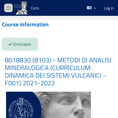
Skip to main content
Corsi
Log in
Side panel
Course information
Stato iscrizioni:
Enrol open
B018830 (B103) - METODI DI ANALISI
MINERALOGICA (CURRICULUM:
DINAMICA DEI SISTEMI VULCANICI -
F001) 2021-2022