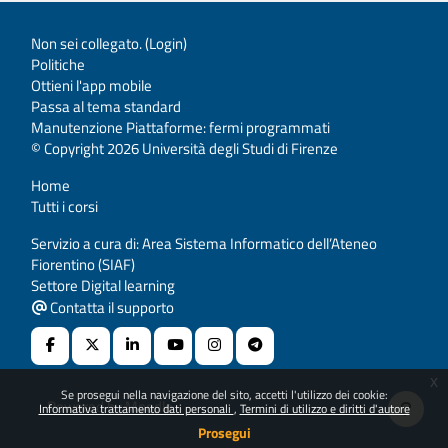
Non sei collegato. (
Login
)
Politiche
Ottieni l'app mobile
Passa al tema standard
Manutenzione Piattaforme: fermi programmati
© Copyright 2026 Università degli Studi di Firenze
Home
Tutti i corsi
Servizio a cura di: Area Sistema Informatico dell’Ateneo
Fiorentino (SIAF)
Settore Digital learning
Contatta il supporto
x
Se prosegui nella navigazione del sito, accetti l'utilizzo dei cookie:
Powered by
Moodle
Informativa trattamento dati personali
Termini di utilizzo e diritti d'autore
Prosegui