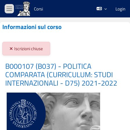
Vai al contenuto principale
Corsi
Login
Pannello laterale
Informazioni sul corso
Stato iscrizioni:
Iscrizioni chiuse
B000107 (B037) - POLITICA
COMPARATA (CURRICULUM: STUDI
INTERNAZIONALI - D75) 2021-2022