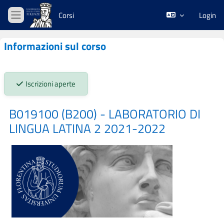
Vai al contenuto principale
Corsi
Login
Pannello laterale
Informazioni sul corso
Stato iscrizioni:
Iscrizioni aperte
B019100 (B200) - LABORATORIO DI
LINGUA LATINA 2 2021-2022