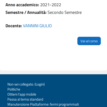
Anno accademico
:
2021-2022
Semestre / Annualità
:
Secondo Semestre
Docente:
VANNINI GIULIO
Vai al corso
Non sei collegato. (
Login
)
Politiche
Ottieni l'app mobile
Passa al tema standard
Manutenzione Piattaforme: fermi programmati