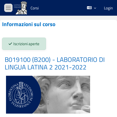
Vai al contenuto principale
Corsi
Login
Pannello laterale
Informazioni sul corso
Stato iscrizioni:
Iscrizioni aperte
B019100 (B200) - LABORATORIO DI
LINGUA LATINA 2 2021-2022