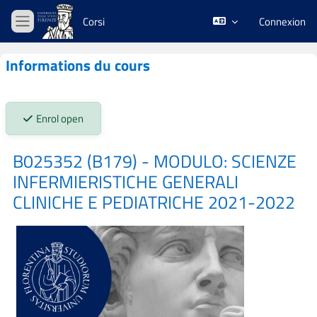
Passer au contenu principal
Corsi
Connexion
Panneau latéral
Informations du cours
Stato iscrizioni:
Enrol open
B025352 (B179) - MODULO: SCIENZE
INFERMIERISTICHE GENERALI
CLINICHE E PEDIATRICHE 2021-2022