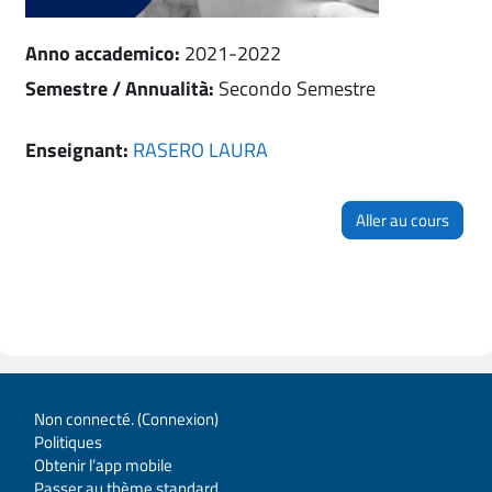
Anno accademico
:
2021-2022
Semestre / Annualità
:
Secondo Semestre
Enseignant:
RASERO LAURA
Aller au cours
Non connecté. (
Connexion
)
Politiques
Obtenir l’app mobile
Passer au thème standard