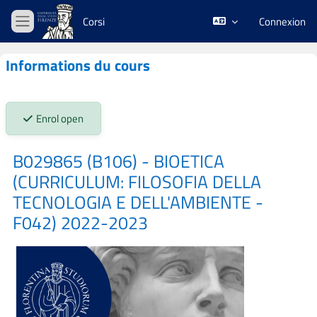
Passer au contenu principal
Corsi
Connexion
Panneau latéral
Informations du cours
Stato iscrizioni:
Enrol open
B029865 (B106) - BIOETICA
(CURRICULUM: FILOSOFIA DELLA
TECNOLOGIA E DELL'AMBIENTE -
F042) 2022-2023