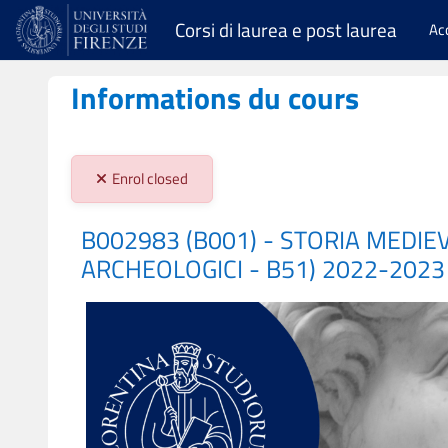
Passer au contenu principal
Corsi di laurea e post laurea
Ac
Informations du cours
Stato iscrizioni:
Enrol closed
B002983 (B001) - STORIA MEDIEV
ARCHEOLOGICI - B51) 2022-2023