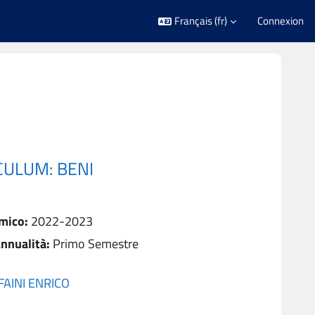
Français ‎(fr)‎
Connexion
ICULUM: BENI
mico
:
2022-2023
nnualità
:
Primo Semestre
FAINI ENRICO