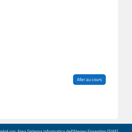
Aller au cours
 géré par: Area Sistema Informatico dell’Ateneo Fiorentino (SIAF)