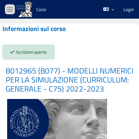
Vai al contenuto principale
Corsi
Login
Pannello laterale
Informazioni sul corso
Stato iscrizioni:
Iscrizioni aperte
B012965 (B077) - MODELLI NUMERICI
PER LA SIMULAZIONE (CURRICULUM:
GENERALE - C75) 2022-2023