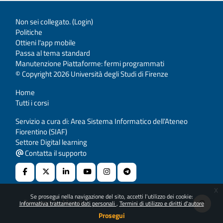
Non sei collegato. (
Login
)
Politiche
Ottieni l'app mobile
Passa al tema standard
Manutenzione Piattaforme: fermi programmati
© Copyright 2026 Università degli Studi di Firenze
Home
Tutti i corsi
Servizio a cura di: Area Sistema Informatico dell’Ateneo
Fiorentino (SIAF)
Settore Digital learning
Contatta il supporto
x
Se prosegui nella navigazione del sito, accetti l'utilizzo dei cookie:
Powered by
Moodle
Informativa trattamento dati personali
Termini di utilizzo e diritti d'autore
Prosegui