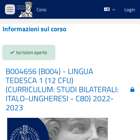
Vai al contenuto principale
Corsi
Login
Pannello laterale
Informazioni sul corso
Stato iscrizioni:
Iscrizioni aperte
B004656 (B004) - LINGUA
TEDESCA 1 (12 CFU)
(CURRICULUM: STUDI BILATERALI:
ITALO-UNGHERESI - C80) 2022-
2023