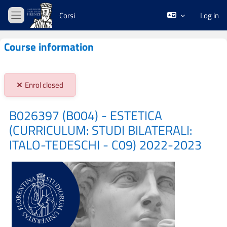
Skip to main content
Corsi
Log in
Side panel
Course information
Stato iscrizioni:
Enrol closed
B026397 (B004) - ESTETICA
(CURRICULUM: STUDI BILATERALI:
ITALO-TEDESCHI - C09) 2022-2023